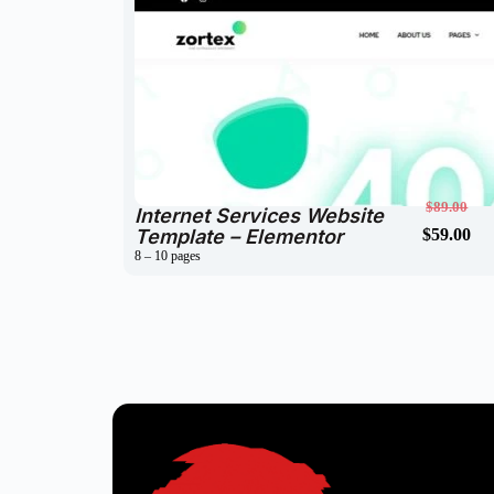
$
59.00
$
89.00
Internet Services Website
Template – Elementor
$
59.00
$
89.00
8 – 10 pages