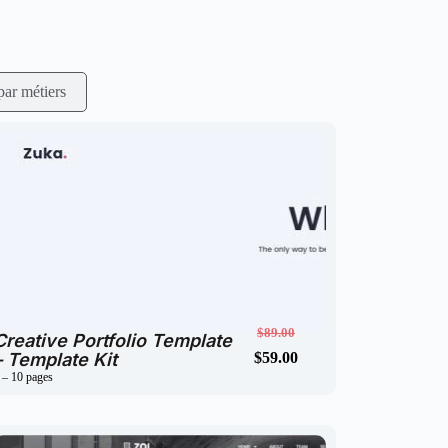
ar métiers
$
59.00
$
89.00
Creative Portfolio Template
– Template Kit
$
59.00
$
89.00
 – 10 pages