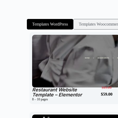
Templates WordPress
Templates Woocommer
$
59.00
$
89.00
Restaurant Website
Template – Elementor
$
59.00
$
89.00
8 – 10 pages