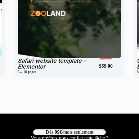
$
59.00
$
89.00
Safari website template –
Elementor
$
59.00
$
89.00
8 – 10 pages
8
Dès
99€
/mois seulement
Vous préférez nous confier cette tâche ?