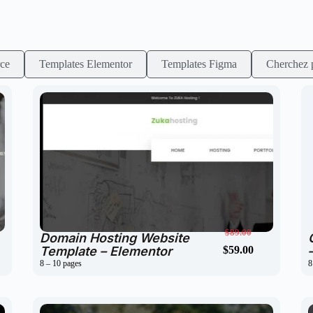
ce
Templates Elementor
Templates Figma
Cherchez p
$
59.00
$
89.00
Domain Hosting Website
Template – Elementor
$
59.00
$
89.00
8 – 10 pages
8