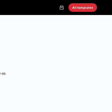
All templates
e en